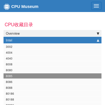
Toggl
CPU Museum
navig
CPU收藏目录
Overview
Intel
3002
4004
4040
8008
8080
8085
8086
8088
80186
80188