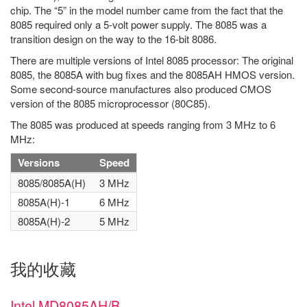
chip. The “5” in the model number came from the fact that the
8085 required only a 5-volt power supply. The 8085 was a
transition design on the way to the 16-bit 8086.
There are multiple versions of Intel 8085 processor: The original
8085, the 8085A with bug fixes and the 8085AH HMOS version.
Some second-source manufactures also produced CMOS
version of the 8085 microprocessor (80C85).
The 8085 was produced at speeds ranging from 3 MHz to 6
MHz:
Versions
Speed
8085/8085A(H)
3 MHz
8085A(H)-1
6 MHz
8085A(H)-2
5 MHz
我的收藏
Intel MD8085AH/B