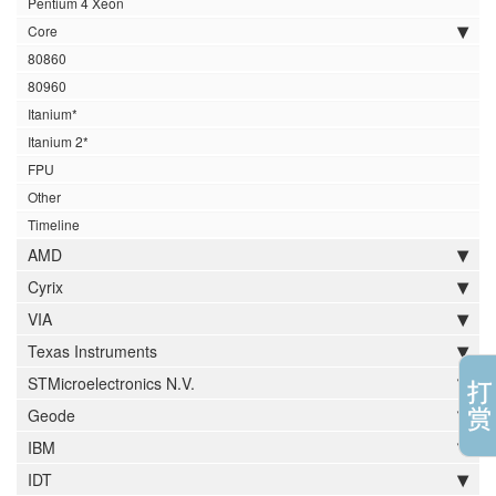
Pentium 4 Xeon
Core
80860
80960
Itanium*
Itanium 2*
FPU
Other
Timeline
AMD
Cyrix
VIA
Texas Instruments
STMicroelectronics N.V.
Geode
IBM
IDT