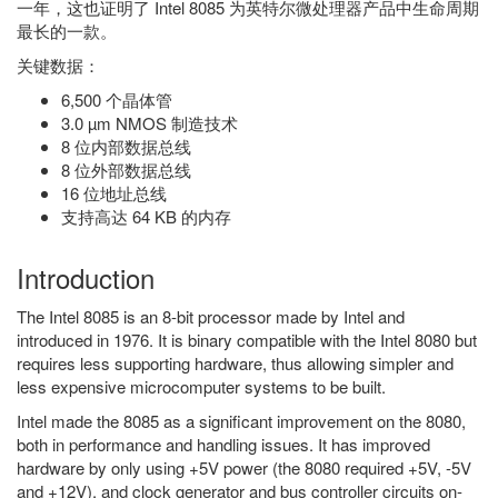
一年，这也证明了 Intel 8085 为英特尔微处理器产品中生命周期
最长的一款。
关键数据：
6,500 个晶体管
3.0 µm NMOS 制造技术
8 位内部数据总线
8 位外部数据总线
16 位地址总线
支持高达 64 KB 的内存
Introduction
The Intel 8085 is an 8-bit processor made by Intel and
introduced in 1976. It is binary compatible with the Intel 8080 but
requires less supporting hardware, thus allowing simpler and
less expensive microcomputer systems to be built.
Intel made the 8085 as a significant improvement on the 8080,
both in performance and handling issues. It has improved
hardware by only using +5V power (the 8080 required +5V, -5V
and +12V), and clock generator and bus controller circuits on-